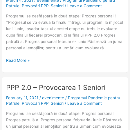
March 4, 2021
/
evenimente
/
Programul Pandemic pentru
Provocarea
Patrule
,
Provocări PPP
,
Seniori
/
Leave a Comment
2
–
Programul se desfășoară în două etape: Progres personal !
Seniori
*Progresul se va evalua la finalul întregului program, la mijlocul
lunii iunie, așadar task-ul acestei etape nu trebuie evaluate
după finalul fiecărei provocări, ci la finalul PPP 2.0 Progres
patrulă a. Progres personal februarie- iunie Păstrează un jurnal
personal al emoțiilor, pentru a urmări cum evoluează
Read More »
PPP 2.0 – Provocarea 1 Seniori
PPP
2.0
February 11, 2021
/
evenimente
/
Programul Pandemic pentru
–
Patrule
,
Provocări PPP
,
Seniori
/
Leave a Comment
Provocarea
1
Programul se desfășoară în două etape: Progres personal
Seniori
Progres patrulă a. Progres personal februarie- iunie Păstrează
un jurnal personal al emoțiilor, pentru a urmări cum evoluează