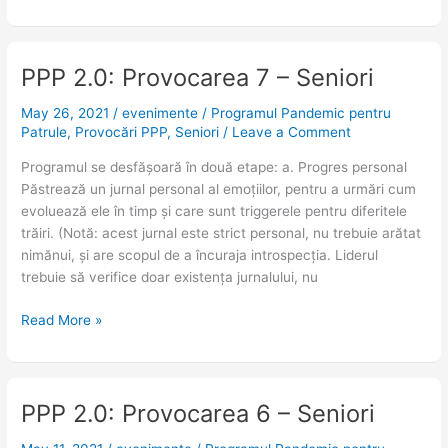
PPP 2.0: Provocarea 7 – Seniori
PPP
2.0:
May 26, 2021
/
evenimente
/
Programul Pandemic pentru
Provocarea
Patrule
,
Provocări PPP
,
Seniori
/
Leave a Comment
7
–
Programul se desfășoară în două etape: a. Progres personal
Seniori
Păstrează un jurnal personal al emoțiilor, pentru a urmări cum
evoluează ele în timp și care sunt triggerele pentru diferitele
trăiri. (Notă: acest jurnal este strict personal, nu trebuie arătat
nimănui, și are scopul de a încuraja introspecția. Liderul
trebuie să verifice doar existența jurnalului, nu
Read More »
PPP 2.0: Provocarea 6 – Seniori
PPP
2.0: