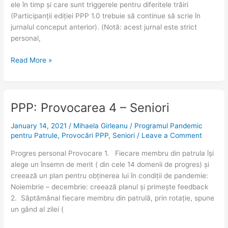
ele în timp și care sunt triggerele pentru diferitele trăiri
(Participanții ediției PPP 1.0 trebuie să continue să scrie în
jurnalul conceput anterior). (Notă: acest jurnal este strict
personal,
Read More »
PPP: Provocarea 4 – Seniori
PPP:
Provocarea
January 14, 2021
/
Mihaela Girleanu
/
Programul Pandemic
4
pentru Patrule
,
Provocări PPP
,
Seniori
/
Leave a Comment
–
Seniori
Progres personal Provocare 1. Fiecare membru din patrula își
alege un însemn de merit ( din cele 14 domenii de progres) și
creează un plan pentru obținerea lui în condiții de pandemie:
Noiembrie – decembrie: creează planul și primește feedback
2. Săptămânal fiecare membru din patrulă, prin rotație, spune
un gând al zilei (