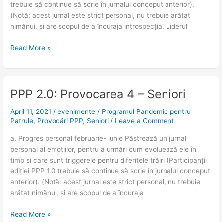
trebuie să continue să scrie în jurnalul conceput anterior).
(Notă: acest jurnal este strict personal, nu trebuie arătat
nimănui, și are scopul de a încuraja introspecția. Liderul
Read More »
PPP 2.0: Provocarea 4 – Seniori
PPP
2.0:
April 11, 2021
/
evenimente
/
Programul Pandemic pentru
Provocarea
Patrule
,
Provocări PPP
,
Seniori
/
Leave a Comment
4
–
a. Progres personal februarie- iunie Păstrează un jurnal
Seniori
personal al emoțiilor, pentru a urmări cum evoluează ele în
timp și care sunt triggerele pentru diferitele trăiri (Participanții
ediției PPP 1.0 trebuie să continue să scrie în jurnalul conceput
anterior). (Notă: acest jurnal este strict personal, nu trebuie
arătat nimănui, și are scopul de a încuraja
Read More »