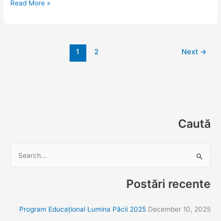
Read More »
1
2
Next
→
Caută
S
e
Postări recente
a
r
Program Educațional Lumina Păcii 2025
December 10, 2025
c