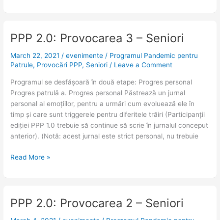
PPP 2.0: Provocarea 3 – Seniori
PPP
2.0:
March 22, 2021
/
evenimente
/
Programul Pandemic pentru
Provocarea
Patrule
,
Provocări PPP
,
Seniori
/
Leave a Comment
3
–
Programul se desfășoară în două etape: Progres personal
Seniori
Progres patrulă a. Progres personal Păstrează un jurnal
personal al emoțiilor, pentru a urmări cum evoluează ele în
timp și care sunt triggerele pentru diferitele trăiri (Participanții
ediției PPP 1.0 trebuie să continue să scrie în jurnalul conceput
anterior). (Notă: acest jurnal este strict personal, nu trebuie
Read More »
PPP 2.0: Provocarea 2 – Seniori
PPP
2.0: