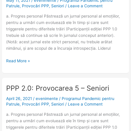
May 11, 2021
/
evenimente
/
Programul Pandemic pentru
Provocarea
Patrule
,
Provocări PPP
,
Seniori
/
Leave a Comment
6
–
a. Progres personal Păstrează un jurnal personal al emoțiilor,
Seniori
pentru a urmări cum evoluează ele în timp și care sunt
triggerele pentru diferitele trăiri (Participanții ediției PPP 1.0
trebuie să continue să scrie în jurnalul conceput anterior).
(Notă: acest jurnal este strict personal, nu trebuie arătat
nimănui, și are scopul de a încuraja introspecția. Liderul
Read More »
PPP 2.0: Provocarea 5 – Seniori
PPP
2.0:
April 26, 2021
/
evenimente
/
Programul Pandemic pentru
Provocarea
Patrule
,
Provocări PPP
,
Seniori
/
Leave a Comment
5
–
a. Progres personal Păstrează un jurnal personal al emoțiilor,
Seniori
pentru a urmări cum evoluează ele în timp și care sunt
triggerele pentru diferitele trăiri (Participanții ediției PPP 1.0