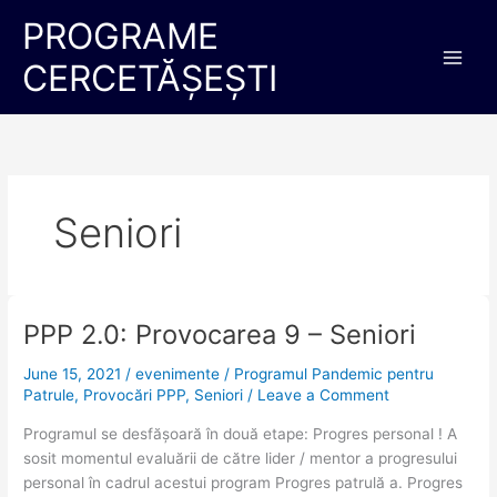
Skip
C
Main
PROGRAME
to
a
Men
content
CERCETĂȘEȘTI
t
e
g
o
r
Seniori
i
i
PPP 2.0: Provocarea 9 – Seniori
PPP
2.0:
June 15, 2021
/
evenimente
/
Programul Pandemic pentru
Provocarea
Patrule
,
Provocări PPP
,
Seniori
/
Leave a Comment
9
–
Programul se desfășoară în două etape: Progres personal ! A
Seniori
sosit momentul evaluării de către lider / mentor a progresului
personal în cadrul acestui program Progres patrulă a. Progres