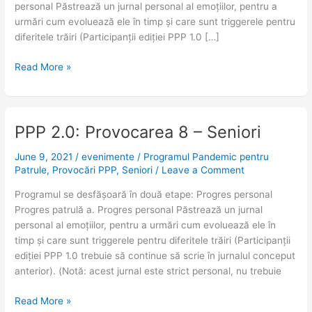
personal Păstrează un jurnal personal al emoțiilor, pentru a
urmări cum evoluează ele în timp și care sunt triggerele pentru
diferitele trăiri (Participanții ediției PPP 1.0 […]
Read More »
PPP 2.0: Provocarea 8 – Seniori
PPP
2.0:
June 9, 2021
/
evenimente
/
Programul Pandemic pentru
Provocarea
Patrule
,
Provocări PPP
,
Seniori
/
Leave a Comment
8
–
Programul se desfășoară în două etape: Progres personal
Seniori
Progres patrulă a. Progres personal Păstrează un jurnal
personal al emoțiilor, pentru a urmări cum evoluează ele în
timp și care sunt triggerele pentru diferitele trăiri (Participanții
ediției PPP 1.0 trebuie să continue să scrie în jurnalul conceput
anterior). (Notă: acest jurnal este strict personal, nu trebuie
Read More »