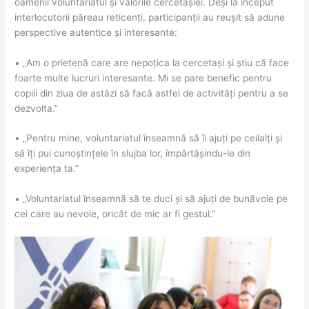
oamenii voluntariatul și valorile cercetășiei. Deși la început
interlocutorii păreau reticenți, participanții au reușit să adune
perspective autentice și interesante:
• „Am o prietenă care are nepoțica la cercetași și știu că face
foarte multe lucruri interesante. Mi se pare benefic pentru
copiii din ziua de astăzi să facă astfel de activități pentru a se
dezvolta.”
• „Pentru mine, voluntariatul înseamnă să îi ajuți pe ceilalți și
să îți pui cunoștințele în slujba lor, împărtășindu-le din
experiența ta.”
• „Voluntariatul înseamnă să te duci și să ajuți de bunăvoie pe
cei care au nevoie, oricât de mic ar fi gestul.”