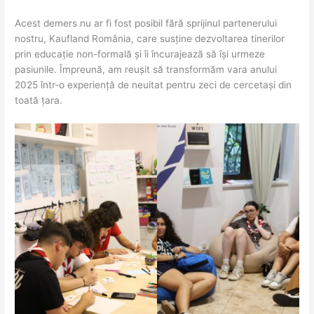
Acest demers nu ar fi fost posibil fără sprijinul partenerului
nostru, Kaufland România, care susține dezvoltarea tinerilor
prin educație non-formală și îi încurajează să își urmeze
pasiunile. Împreună, am reușit să transformăm vara anului
2025 într-o experiență de neuitat pentru zeci de cercetași din
toată țara.