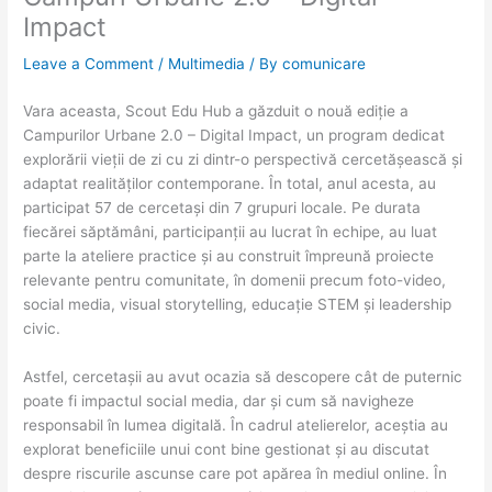
Impact
Leave a Comment
/
Multimedia
/ By
comunicare
Vara aceasta, Scout Edu Hub a găzduit o nouă ediție a
Campurilor Urbane 2.0 – Digital Impact, un program dedicat
explorării vieții de zi cu zi dintr-o perspectivă cercetășească și
adaptat realităților contemporane. În total, anul acesta, au
participat 57 de cercetași din 7 grupuri locale. Pe durata
fiecărei săptămâni, participanții au lucrat în echipe, au luat
parte la ateliere practice și au construit împreună proiecte
relevante pentru comunitate, în domenii precum foto-video,
social media, visual storytelling, educație STEM și leadership
civic.
Astfel, cercetașii au avut ocazia să descopere cât de puternic
poate fi impactul social media, dar și cum să navigheze
responsabil în lumea digitală. În cadrul atelierelor, aceștia au
explorat beneficiile unui cont bine gestionat și au discutat
despre riscurile ascunse care pot apărea în mediul online. În