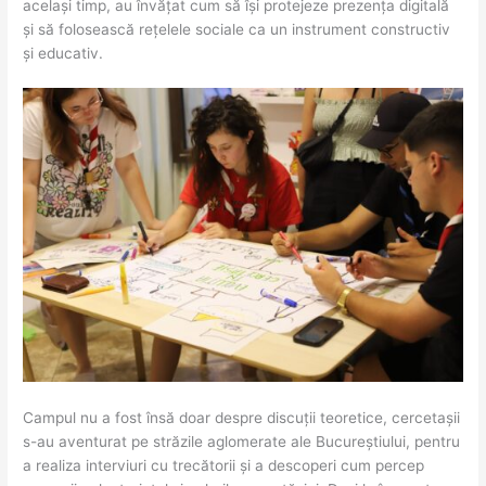
același timp, au învățat cum să își protejeze prezența digitală
și să folosească rețelele sociale ca un instrument constructiv
și educativ.
Campul nu a fost însă doar despre discuții teoretice, cercetașii
s-au aventurat pe străzile aglomerate ale Bucureștiului, pentru
a realiza interviuri cu trecătorii și a descoperi cum percep