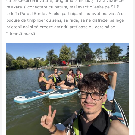
ca procesul de învățare, programul a inclus și o activitate de
relaxare și conectare cu natura, mai exact o ieșire pe SUP-
urile în Parcul Bordei. Acolo, participanții au avut ocazia să se
bucure de timp liber cu sens, să râdă, să ne distreze, să lege
prietenii noi și să creeze amintiri prețioase cu care să se
întoarcă acasă.