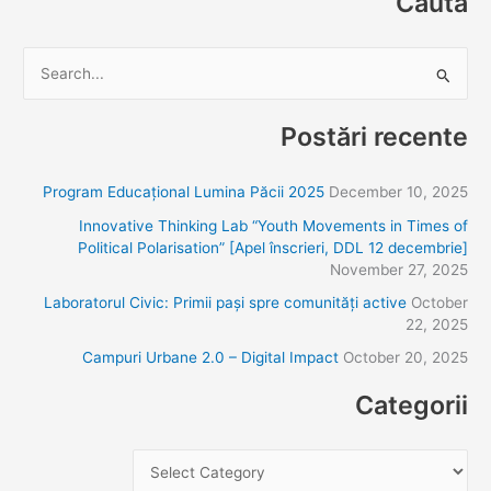
Caută
S
e
Postări recente
a
r
Program Educațional Lumina Păcii 2025
December 10, 2025
c
Innovative Thinking Lab “Youth Movements in Times of
h
Political Polarisation” [Apel înscrieri, DDL 12 decembrie]
f
November 27, 2025
o
Laboratorul Civic: Primii pași spre comunități active
October
r
22, 2025
:
Campuri Urbane 2.0 – Digital Impact
October 20, 2025
Categorii