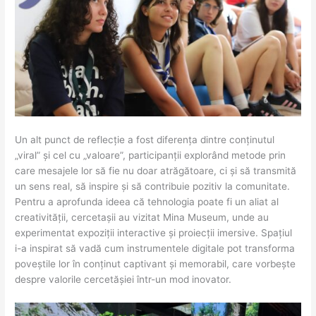
Un alt punct de reflecție a fost diferența dintre conținutul
„viral” și cel cu „valoare”, participanții explorând metode prin
care mesajele lor să fie nu doar atrăgătoare, ci și să transmită
un sens real, să inspire și să contribuie pozitiv la comunitate.
Pentru a aprofunda ideea că tehnologia poate fi un aliat al
creativității, cercetașii au vizitat Mina Museum, unde au
experimentat expoziții interactive și proiecții imersive. Spațiul
i-a inspirat să vadă cum instrumentele digitale pot transforma
poveștile lor în conținut captivant și memorabil, care vorbește
despre valorile cercetășiei într-un mod inovator.