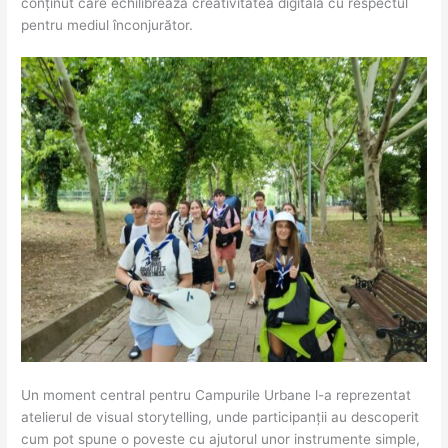
conținut care echilibrează creativitatea digitală cu respectul
pentru mediul înconjurător.
Un moment central pentru Campurile Urbane l-a reprezentat
atelierul de visual storytelling, unde participanții au descoperit
cum pot spune o poveste cu ajutorul unor instrumente simple,