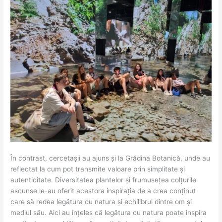
În contrast, cercetașii au ajuns și la Grădina Botanică, unde au
reflectat la cum pot transmite valoare prin simplitate și
autenticitate. Diversitatea plantelor și frumusețea colțurile
ascunse le-au oferit acestora inspirația de a crea conținut
care să redea legătura cu natura și echilibrul dintre om și
mediul său. Aici au înțeles că legătura cu natura poate inspira