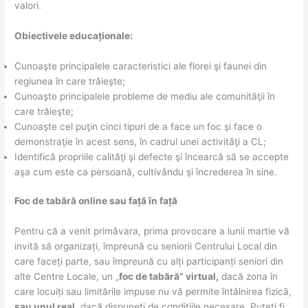
valori.
Obiectivele educaționale:
Cunoaşte principalele caracteristici ale florei şi faunei din
regiunea în care trăieşte;
Cunoaşte principalele probleme de mediu ale comunităţii în
care trăieşte;
Cunoaşte cel puţin cinci tipuri de a face un foc şi face o
demonstraţie în acest sens, în cadrul unei activităţi a CL;
Identifică propriile calităţi şi defecte şi încearcă să se accepte
aşa cum este ca persoană, cultivându şi încrederea în sine.
Foc de tabără online sau față în față
Pentru că a venit primăvara, prima provocare a lunii martie vă
invită să organizați, împreună cu seniorii Centrului Local din
care faceți parte, sau împreună cu alți participanți seniori din
alte Centre Locale, un „
foc de tabără” virtual,
dacă zona în
care locuiți sau limitările impuse nu vă permite întâlnirea fizică,
sau unul real
, dacă dispuneți de condițiile necesare. Puteți fi