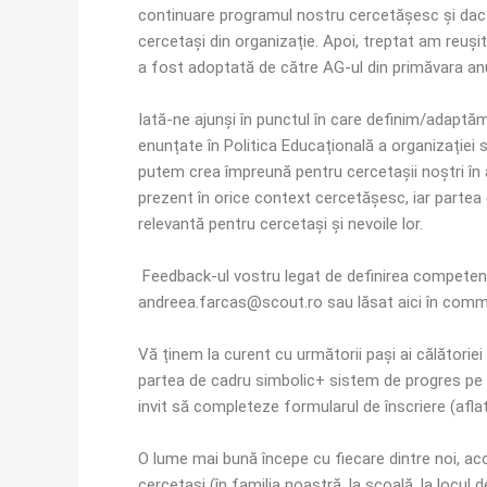
continuare programul nostru cercetășesc și daca ră
cercetași din organizație. Apoi, treptat am reușit
a fost adoptată de către AG-ul din primăvara anu
Iată-ne ajunși în punctul în care definim/adapt
enunțate în Politica Educațională a organizației s
putem crea împreună pentru cercetașii noștri în 
prezent în orice context cercetășesc, iar partea 
relevantă pentru cercetași și nevoile lor.
Feedback-ul vostru legat de definirea competenț
andreea.farcas@scout.ro sau lăsat aici în com
Vă ținem la curent cu următorii pași ai călătorie
partea de cadru simbolic+ sistem de progres pe r
invit să completeze formularul de înscriere (aflat
O lume mai bună începe cu fiecare dintre noi, ac
cercetași (în familia noastră, la școală, la locul