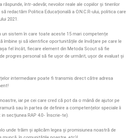
spunde, într-adevăr, nevoilor reale ale copiilor și tinerilor
 să redactăm Politica Educațională a O.N.C.R-ului, politica care
lui 2021.
ăm un sistem în care toate aceste 15 mari competențe
ă îmbine și să identifice oportunitățile de învățare pe care le
așa fel încât, fiecare element din Metoda Scout să fie
de progres personal să fie ușor de urmărit, ușor de evaluat și
elor intermediare poate fi transmis direct către adresa
ment!
i noastre, iar pe cei care cred că pot da o mână de ajutor pe
amură sau în partea de definire a competențelor speciale îi
 in secțiunea RAP 4.0- Înscrie-te).
olo unde trăim și aplicăm legea și promisiunea noastră de
 de muncă, în comunitățile noastre, etc)!