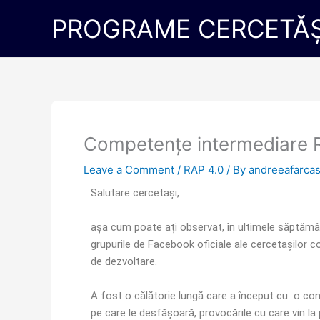
Skip
PROGRAME CERCETĂȘ
to
content
Competențe intermediare
Leave a Comment
/
RAP 4.0
/ By
andreeafarca
Salutare cercetași,
așa cum poate ați observat, în ultimele săptămân
grupurile de Facebook oficiale ale cercetașilor 
de dezvoltare.
A fost o călătorie lungă care a început cu o consu
pe care le desfășoară, provocările cu care vin la 