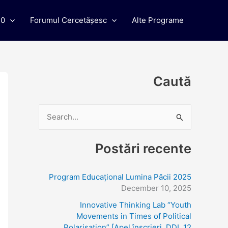
C
.0
Forumul Cercetășesc
Alte Programe
a
t
e
g
Caută
o
r
i
S
i
e
Postări recente
a
r
Program Educațional Lumina Păcii 2025
c
December 10, 2025
h
Innovative Thinking Lab “Youth
f
Movements in Times of Political
o
Polarisation” [Apel înscrieri, DDL 12