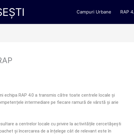
EȘTI
Campuri Urbane
RAP 4
 RAP
s
i echipa RAP 4.0 a transmis către toate centrele locale și
competențele intermediare pe fiecare ramură de vârstă și arie
ltare a centrelor locale cu privire la activitățile cercetășești
pachet și încercarea de a înțelege cât de relevant este în