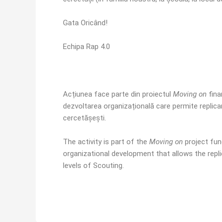
Gata Oricând!
Echipa Rap 4.0
Acțiunea face parte din proiectul
Moving on
fina
dezvoltarea organizațională care permite replicar
cercetășești.
The activity is part of the
Moving on
project fu
organizational development that allows the repli
levels of Scouting.