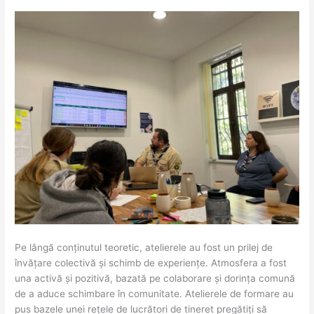
Pe lângă conținutul teoretic, atelierele au fost un prilej de
învățare colectivă și schimb de experiențe. Atmosfera a fost
una activă și pozitivă, bazată pe colaborare și dorința comună
de a aduce schimbare în comunitate. Atelierele de formare au
pus bazele unei rețele de lucrători de tineret pregătiți să