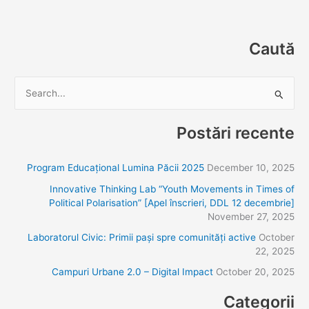
Caută
S
e
Postări recente
a
r
Program Educațional Lumina Păcii 2025
December 10, 2025
c
Innovative Thinking Lab “Youth Movements in Times of
h
Political Polarisation” [Apel înscrieri, DDL 12 decembrie]
f
November 27, 2025
o
Laboratorul Civic: Primii pași spre comunități active
October
r
22, 2025
:
Campuri Urbane 2.0 – Digital Impact
October 20, 2025
Categorii