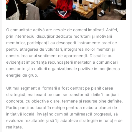
O comunitate activă are nevoie de oameni implicați. Astfel,
prin intermediul discuțiilor dedicate recrutării și motivării
membrilor, participanții au descoperit instrumente practice
pentru atragerea de voluntari, integrarea noilor membri și
construirea unui sentiment de apartenență. Discuțiile au
evidențiat importanța recunoașterii meritelor, a comunicării
constante și a culturii organizaționale pozitive în menținerea
energiei de grup.
Ultimul segment al formării a fost centrat pe planificarea
strategică, mai exact pe cum se transformă ideile în acțiuni
concrete, cu obiective clare, termene și resurse bine definite.
Participanții au lucrat în echipe pentru a elabora planuri de
inițiativă locală, învățând cum să urmărească progresul, să
evalueze rezultatele și să își adapteze strategiile în funcție de
realitate.