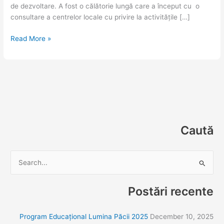
de dezvoltare. A fost o călătorie lungă care a început cu o
consultare a centrelor locale cu privire la activitățile […]
Read More »
Caută
S
e
Postări recente
a
r
Program Educațional Lumina Păcii 2025
December 10, 2025
c